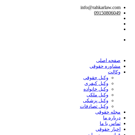
info@rahkarlaw.com
09150806049
تماس تلفنی
صفحه اصلی
مشاوره حقوقی
وکالت
وکیل حقوقی
وکیل کیفری
وکیل خانواده
وکیل ملکی
وکیل پزشکی
وکیل تصادفات
مجله حقوقی
درباره ما
تماس با ما
اخبار حقوقی
قوانین و مصوبات