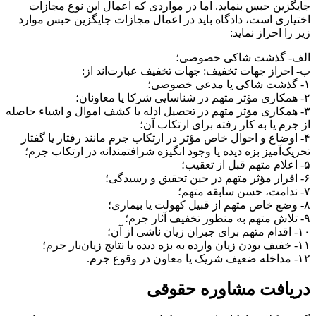
جایگزین حبس بنماید. اما در مواردی که اعمال این نوع مجازات
اختیاری است، دادگاه باید در اعمال مجازات جایگزین حبس موارد
زیر را احراز نماید:
الف- گذشت شاکی خصوصی؛
ب- احراز جهات تخفیف: جهات تخفیف عبارت‌اند از:
۱- گذشت شاکی یا مدعی خصوصی؛
۲- همکاری مؤثر متهم در شناسایی شرکا یا معاونان؛
۳- همکاری مؤثر متهم در تحصیل ادله یا کشف اموال و اشیاء حاصله
از جرم یا به کار رفته برای ارتکاب آن؛
۴- اوضاع و احوال خاص مؤثر در ارتکاب جرم مانند رفتار یا گفتار
تحریک‌آمیز بزه دیده یا وجود انگیزه شرافتمندانه در ارتکاب جرم؛
۵- اعلام متهم قبل از تعقیب؛
۶- اقرار مؤثر متهم در حین تحقیق و رسیدگی؛
۷- ندامت، حسن سابقه متهم؛
۸- وضع خاص متهم از قبیل کهولت یا بیماری؛
۹- تلاش متهم به منظور تخفیف آثار جرم؛
۱۰- اقدام متهم برای جبران زیان ناشی از آن؛
۱۱- خفیف بودن زیان وارده به بزه دیده یا نتایج زیان‌بار جرم؛
۱۲- مداخله ضعیف شریک یا معاون در وقوع جرم.
دریافت مشاوره حقوقی