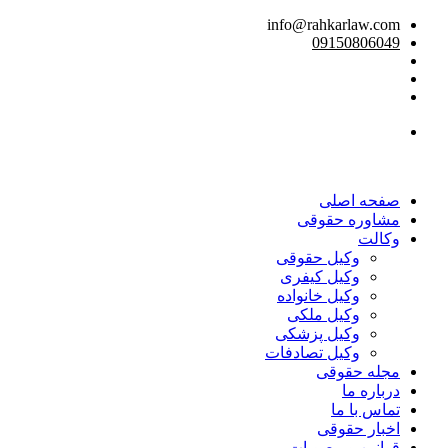
info@rahkarlaw.com
09150806049
تماس تلفنی
صفحه اصلی
مشاوره حقوقی
وکالت
وکیل حقوقی
وکیل کیفری
وکیل خانواده
وکیل ملکی
وکیل پزشکی
وکیل تصادفات
مجله حقوقی
درباره ما
تماس با ما
اخبار حقوقی
قوانین و مصوبات