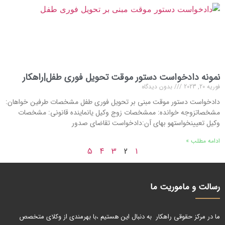
نمونه دادخواست دستور موقت تحویل فوری طفل|راهکار
فوریه 20, 2023
بدون دیدگاه
دادخواست دستور موقت مبنی بر تحویل فوری طفل مشخصات طرفین خواهان:
مشخصاتزوجه خوانده: ممشخصات زوج وکیل یانماینده قانونی: مشخصات
وکیل تعیینخواستهو بهای آن:دادخواست تقاضای صدور
ادامه مطلب »
5
4
3
2
1
رسالت و ماموریت ما
ما در مرکز حقوقی راهکار به دنبال این هستیم ،با بهرمندی از وکلای متخصص