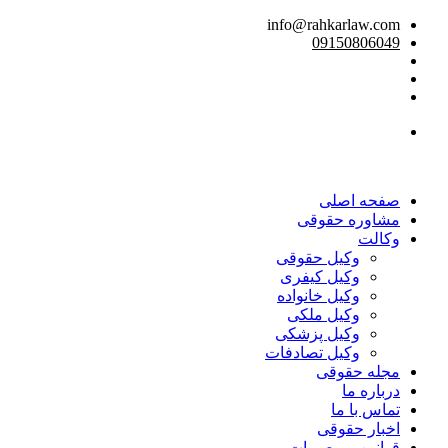
info@rahkarlaw.com
09150806049
تماس تلفنی
صفحه اصلی
مشاوره حقوقی
وکالت
وکیل حقوقی
وکیل کیفری
وکیل خانواده
وکیل ملکی
وکیل پزشکی
وکیل تصادفات
مجله حقوقی
درباره ما
تماس با ما
اخبار حقوقی
قوانین و مصوبات