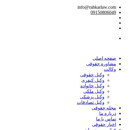
info@rahkarlaw.com
09150806049
تماس تلفنی
صفحه اصلی
مشاوره حقوقی
وکالت
وکیل حقوقی
وکیل کیفری
وکیل خانواده
وکیل ملکی
وکیل پزشکی
وکیل تصادفات
مجله حقوقی
درباره ما
تماس با ما
اخبار حقوقی
قوانین و مصوبات