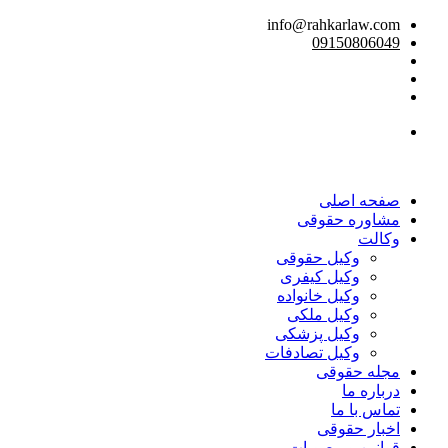
info@rahkarlaw.com
09150806049
تماس تلفنی
صفحه اصلی
مشاوره حقوقی
وکالت
وکیل حقوقی
وکیل کیفری
وکیل خانواده
وکیل ملکی
وکیل پزشکی
وکیل تصادفات
مجله حقوقی
درباره ما
تماس با ما
اخبار حقوقی
قوانین و مصوبات