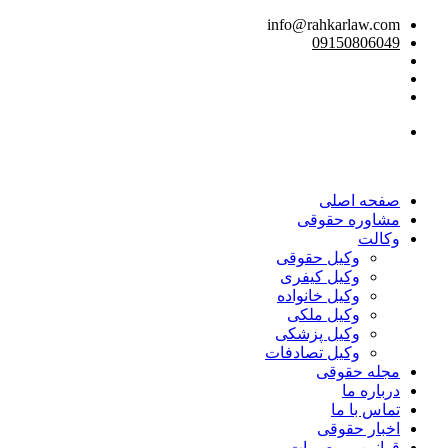
info@rahkarlaw.com
09150806049
تماس تلفنی
صفحه اصلی
مشاوره حقوقی
وکالت
وکیل حقوقی
وکیل کیفری
وکیل خانواده
وکیل ملکی
وکیل پزشکی
وکیل تصادفات
مجله حقوقی
درباره ما
تماس با ما
اخبار حقوقی
قوانین و مصوبات