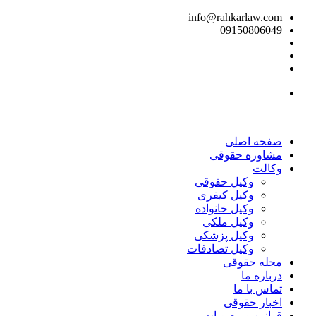
info@rahkarlaw.com
09150806049
تماس تلفنی
صفحه اصلی
مشاوره حقوقی
وکالت
وکیل حقوقی
وکیل کیفری
وکیل خانواده
وکیل ملکی
وکیل پزشکی
وکیل تصادفات
مجله حقوقی
درباره ما
تماس با ما
اخبار حقوقی
قوانین و مصوبات