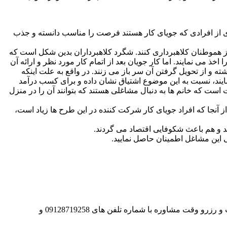
ری از افرادی که جویای کار هستند فرصت را مناسب دانسته و جذب
ا از هموطنان کلاهبرداری کنند. شگرد کلاهبرداران بدین شکل است که
ذ می نمایند. اما کار جویان بعد از اتمام کار مورد نظر و ارائه آن
ه و از تحویل گرفتن آن سر باز می زنند. در واقع به علت اینکه
ایند، نسبت به این موضوع اشتیاق نشان داده و برای کسب درآمد
است که خانم ها به دنبال مشاغلی هستند که بتوانند آن را در منزل
از آنجا که افراد جویای کار شرکت کننده در این طرح ها زیاد است،
ند و هم باعث شکوفایی اقتصاد می گردند.
ی این مشاغل اطمینان حاصل نمایید.
مرکز حقوقی راهکار با همکاری برترین وکلای متخصص و مجرب، مشاوره و وکالت در امور حقوقی و کیفری رو به عهده میگیره. برا دریافت و رزرو وقت مشاوره با شماره تلفن های 09128719258 و