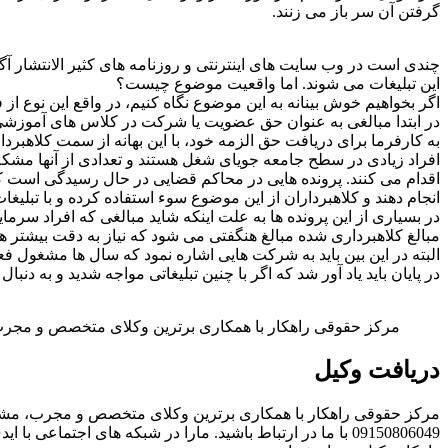
گرفتن آن سر باز می زنند.
چندی است در وب سایت های اینترنتی و روزنامه های کثیر الانتشار آ
این تبلیغات می شوند. اما واقعیت موضوع چیست؟
اگر بخواهیم خوش بینانه به این موضوع نگاه کنیم، در واقع این نوع از
در ابتدا مبالغی به عنوان حق عضویت یا شرکت در کلاس های آموزشی دریا
به کارفرما برای دریافت حق الزمه خود، با این بهانه از سمت کلاهبرد
افراد زیادی در سطح جامعه جویای شغل هستند و تعدادی از آنها مشکل
اقدام می کنند. پرونده هایی در محاکم قضایی در حال رسیدگی است که 
انجام دهند و کلاهبرداران از این موضوع سوء استفاده کرده و با تبلیغات 
در بسیاری از این پرونده ها به علت اینکه شاید مبالغی که افراد سرما
مبالغ کلاهبرداری شده مبالغ هنگفتی می شود که نیاز به دقت بیشتر ه
البته در این بین باید به شرکت هایی اشاره نمود که سال ها مشغول ف
در پایان باید یاد آور شد که اگر با چنین تبلیغاتی مواجه شدید و به
مرکز حقوقی راهکار با همکاری برترین وکلای متخصص و مجرب،
دریافت وکیل
09150806049 با ما در ارتباط باشید. مارا در شبکه های اجتماعی با ایدی rahkarlaw دنبال کنید.