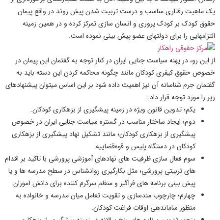
یک ماهیت رفتاری مناسب و درست تربیت شدن پیش روند در واقع پیمان
حقوق کودک
بر کودک پروری و انسان سازی تمرکز کرده و در همین زمینه
التزامهایی را برای دولتهای عضو پیش بینی نموده است.
از این رو، در پهنه
سیاست جنایی ایران
در کنار توجه به گفتمان این پیمان در
خصوص
حقوق کیفری کودکان
مانند چگونه محاکمه کردن این دسته باید به
گفتمان جرم شناسانه آن نیز اهمیت داده شود بر این اساس میتوان پیشنهادهای
زیر را مورد توجه قرار داد:
یکم؛ تدوین قانون ویژه در زمینه
پیشگیری از بزهکاری کودکان.
دوم؛ ایجاد ساختار مناسب در گستره سیاست جنایی ایران در خصوص
پیشگیری از بزهکاری کودکان
؛ مانند تشکیل نهاد
پیشگیری از بزهکاری
کودکان
در دستگاه پلیس و قوه
قضاییه.
سوم فعال سازی ظرفیت های نهادهای آموزشی پرورشی با تاکید بر اقدام
های تربیتی پرورشی؛ مثل بکارگیری روانشناس در سطح مدرسه ها و یا
پیش بینی برنامه های فراگیر و منظم سرگرم کننده برای دانش آموزان.
چهارم؛ چارچوب مندسازی و تقویت تعامل میان مدرسه و خانواده به
منظور ساماندهی اوقات فراغت
کودکان
.
پنجم؛ تدوین برنامه های پنج سالانه در زمینه
پیشگیری از بزهکاری