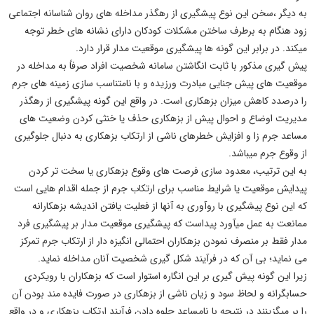
به دیگر ،سخن این نوع پیشگیری از رهگذر مداخله های روان شناسانه اجتماعی
زود هنگام به برطرف ساختن مشکلات
کودکان دارای نشانه های خطر
توجه
میکند. در برابر این گونه ها
پیشگیری موقعیت مدار
قرار دارد.
پیش گیری
مذکور با ثابت انگاشتن سامانه شخصیت افراد صرفاً به مداخله در
موقعیت های پیش جنایی مبادرت ورزیده و با نامتناسب سازی زمینه های جرم
را درصدد کاهش میزان
بزهکاری
است. در واقع این گونه
پیشگیری
از رهگذر
مدیریت اوضاع و احوال پیش از
بزهکاری
حذف یا خنثی کردن وضعیت های
مساعد جرم زا و افزایش خطرهای ناشی از ارتکاب بزهکاری به دنبال جلوگیری
از وقوع جرم میباشد.
به این ترتیب، معدود سازی فرصت های وقوع
بزهکاری
یا سخت تر کردن
پیدایش موقعیت یا شرایط مناسب برای ارتکاب جرم از جمله اقدام هایی است
که این نوع
پیشگیری
با روآوری به آنها از فعلیت یافتن اندیشه
بزهکارانه
ممانعت به عمل میآورد پیداست که پیشگیری موقعیت مدار بر
پیشگیری فرد
مدار
فقط بر منصرف نمودن
بزهکاران
احتمالی انگیزه دار از ارتکاب جرم تمرکز
می نماید؛ بی آن که در فرآیند شکل گیری شخصیت آنان مداخله نماید.
زیرا این گونه پیش گیری بر این انگاره استوار است که
بزهکاران
با رویکردی
حسابگرانه و لحاظ سود و زیان ناشی از
بزهکاری
در صورت فایده مند بودن آن
را بر میگزینند در نتیجه با نامساعد جلوه دادن فرآیند ارتکاب
بزهکاری
و در واقع