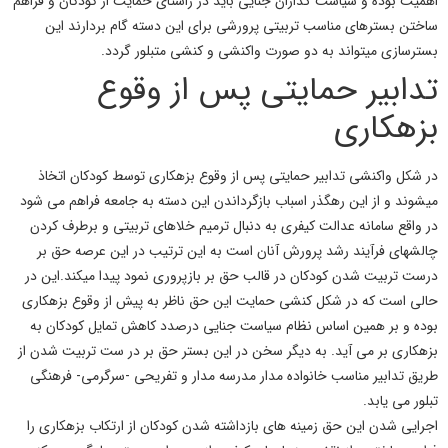
اهمیت بوده و سیاست گذاران جنایی باید در راستای حمایت از کودکان و فراهم
ساختن بسترهای مناسب تربیتی پرورشی برای این دسته گام بردارند این
بسترسازی میتواند به دو صورت واکنشی و کنشی متبلور گردد.
تدابیر حمایتی پس از وقوع
بزهکاری
در شکل واکنشی تدابیر حمایتی پس از وقوع
بزهکاری توسط کودکان
اتخاذ
میشوند و از این رهگذر اسباب بازگرداندن این دسته به جامعه فراهم می شود
در واقع سامانه عدالت کیفری به دنبال ترمیم خلاهای تربیتی و برطرف کردن
چالشهای فرآیند رشد پرورش آنان است به این ترتیب در این عرصه حق بر
درست تربیت شدن کودکان در قالب حق بر
بازپروری
نمود پیدا میکند.
این در
حالی است که در شکل کنشی حمایت این حق ناظر به
پیش از وقوع بزهکاری
بوده و بر همین اساس نظام سیاست جنایی درصدد کاهش تمایل کودکان به
بزهکاری
بر می آید. به دیگر سخن در این بستر
حق بر در
ست تربیت شدن
از
طریق تدابیر مناسب خانواده مدار مدرسه مدار و تفریحی -سرگرمی- فرهنگی
تبلور می یابد.
اجرایی شدن این حق زمینه های بازداشته شدن
کودکان
از ارتکاب
بزهکاری
را