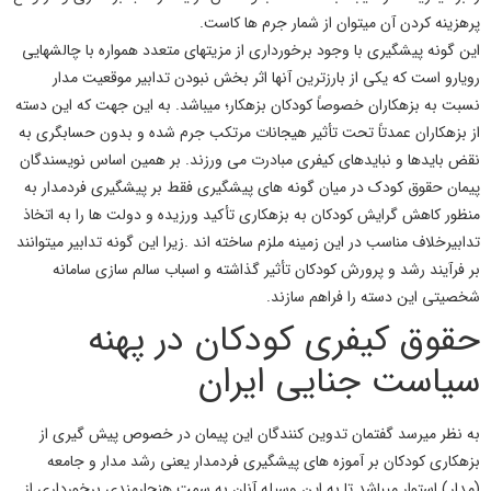
پرهزینه کردن آن میتوان از شمار جرم ها کاست.
این گونه
پیشگیری
با وجود برخورداری از مزیتهای متعدد همواره با چالشهایی
رویارو است که
یکی از بارزترین آنها اثر بخش نبودن تدابیر
موقعیت مدار
نسبت به
بزهکاران
خصوصاً کودکان بزهکار؛ میباشد. به این جهت که این دسته
از بزهکاران عمدتاً تحت تأثیر هیجانات مرتکب جرم شده و بدون حسابگری به
نقض بایدها و نبایدهای کیفری مبادرت می ورزند. بر همین اساس نویسندگان
پیمان
حقوق کودک
در میان گونه های
پیشگیری
فقط بر
پیشگیری فردمدا
ر به
منظور کاهش گرایش کودکان به بزهکاری تأکید ورزیده و دولت ها را به اتخاذ
تدابیر
خلاف
مناسب در این زمینه ملزم ساخته اند .زیرا این گونه تدابیر میتوانند
بر فرآیند رشد و پرورش کودکان تأثیر گذاشته و اسباب سالم سازی سامانه
شخصیتی این دسته را فراهم سازند.
حقوق کیفری کودکان در پهنه
سیاست جنایی ایران
به نظر میرسد گفتمان تدوین کنندگان این پیمان در خصوص
پیش گیری از
بزهکاری کودکان
بر آموزه های
پیشگیری فردمدار
یعنی رشد مدار و جامعه
(مدار) استوار میباشد تا به این وسیله آنان به سمت هنجارمندی برخورداری از