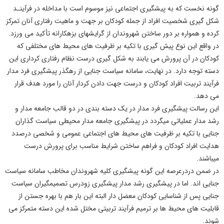
گونه نخست که به
پیشگیری اجتماعی
نیز موسوم است با مداخله در فرآینـد
شکل گیری شخصیت افراد از جمله کودکان بر جهت و ماهیت رفتاری آنان تمرکز
کرده و همواره بر دور ساختن شهروندان از گرایشهای بزهکارانه تأکید می ورزد.
در واقع این نوع پیش گیری با تکیه بر ظرفیت های محیط های مختلفی که
کودکان در آن پرورش می یابند به شکل گیری درست نظام رفتاری کرداری این
دسته توجه دارد. در نهایت، سامانه سیاست جنایی از رهگذر پیشگیری فرد مدار
فرآیند تربیت افراد کودکان و درست جهت دادن کردار
آنان را مورد هدف قرار
می دهد.
این رسالت
پیشگیری فرد مدار
در یک دسته بندی در دو قالب
جامعه مدار
و
رشد مدار
عملیاتی میگردد در پیشگیری جامعه مدار محیطی سیاست گذاران
جنایی با تکیه بر ظرفیت های محیط های اجتماعی عمومی و شخصی درصدد
هدایت افراد کودکان و فراهم ساختن شرایط مناسب برای پرورش درست
میباشند.
در ضمن در
در
عرصه این گونه پیشگیری کلیه شهروندان مخاطب سامانه سیاست
جنایی اند. اما در
پیشگیری رشد مدار
پیشگیری زودرس تصمیمگیران سیاست
جنایی پس از شناسایی
کودکان معضل دار
البته این بار هم با بهره جستن از
قابلیت های محیط ها بر ترمیم فرآیند تربیتی مختل شده این دسته متمرکز می
شوند.