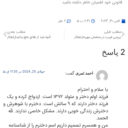
قانونی خود اطمینان خاطر داشته باشید.
اکتبر 30, 2023
6:41 ب.ظ
2 نظر
مطلب قبلی
مطلب بعدی
بررسی فریب در بخشش مهریه|راهکار
آنچه باید از طلاق خلع بدانید|راهکار
2 پاسخ
جولای 25, 2024 در 11:35 ق.ظ
احمد ثمری
گفت:
با سلام و احترام
فرزند اولم دختر و متولد ۱۳۷۲ است. ازدواج کرده و یک
فرزند دختر دارند که ۹ سالش است. دخترم با شوهرش و
دخترش زندگی خوبی دارند. مشکل خاصی ندارند. لله
الحمد.
من و همسرم تصمیم داریم اسم دخترم را از شناسنامه