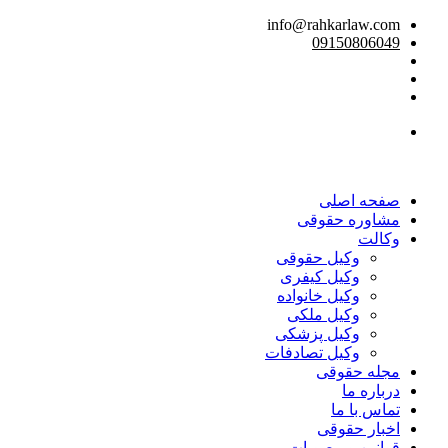
info@rahkarlaw.com
09150806049
تماس تلفنی
صفحه اصلی
مشاوره حقوقی
وکالت
وکیل حقوقی
وکیل کیفری
وکیل خانواده
وکیل ملکی
وکیل پزشکی
وکیل تصادفات
مجله حقوقی
درباره ما
تماس با ما
اخبار حقوقی
قوانین و مصوبات