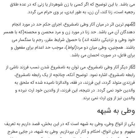
می باشد. با این توضیح که اگر کسی با زن شوهردار یا زنی که در عده طلاق
رجعیه است، زنا کند، آن زن، به طور ابدی، بر وی حرام می گردد.
مهم ترین اثر در میان آثار
وطی
نامشروع، اجرای حکم حد در مورد انجام
دهندگان آن می باشد. حد زنا در مورد زن و مرد محصن و محصنه(که با همسر
خود
وطی
و نزدیکی داشته اند) با حصول شرایط مقرر، رجم یا سنگسار می
باشند. همچنین،
وطی
میان دو مرد(
لواط
)، موجب حد اعدام برای مفعول و
برای فاعل، در صورت احصان می باشد.
از دیگر آثار
وطی
نامشروع، می توان به نامشروع شدن نسب فرزند ناشی از
رابطه نامشروع، اشاره نمود. توضیح آنکه، چنانچه از یک رابطه نامشروع،
فرزندی متولد گردد، این فرزند، در فقه، والدالزنا نامیده شده که ملحق به
والدین خود نمی گردد. در نتیجه، این فرزند، از والدین خود ارث نبرده و
والدین نیز از وی ارث نمی برند.
وطی به شبهه
یکی از انواع
وطی، وطی به شبهه
است که در این بخش، قصد داریم به تعریف
مفهوم و بیان انواع،
احکام و آثار
آن بپردازیم.
وطی به شبهه،
در جایی مطرح