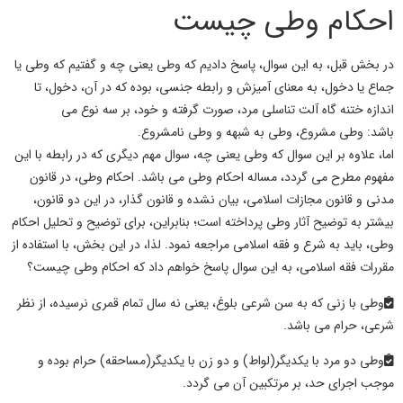
احکام وطی چیست
در بخش قبل، به این سوال، پاسخ دادیم که
وطی یعنی چه
و گفتیم که
وطی
یا
جماع یا دخول، به معنای آمیزش و رابطه جنسی، بوده که در آن، دخول، تا
اندازه ختنه گاه آلت تناسلی مرد، صورت گرفته و خود، بر سه نوع می
باشد:
وطی
مشروع
، وطی به شبهه و وطی
نامشروع.
اما، علاوه بر این سوال که
وطی یعنی چه،
سوال مهم دیگری که در رابطه با این
مفهوم مطرح می گردد، مساله
احکام وطی
می باشد.
احکام وطی،
در قانون
مدنی و قانون مجازات اسلامی، بیان نشده و قانون گذار، در این دو قانون،
بیشتر به توضیح
آثار وطی
پرداخته است؛ بنابراین، برای توضیح و تحلیل
احکام
وطی
، باید به شرع و فقه اسلامی مراجعه نمود. لذا، در این بخش، با استفاده از
مقررات فقه اسلامی، به این سوال پاسخ خواهم داد که احکام
وطی چیست
؟
وطی
با زنی که به سن شرعی بلوغ، یعنی نه سال تمام قمری نرسیده، از نظر
شرعی، حرام می باشد.
وطی
دو مرد با یکدیگر(لواط) و دو زن با یکدیگر(
مساحقه
) حرام بوده و
موجب اجرای حد، بر مرتکبین آن می گردد.