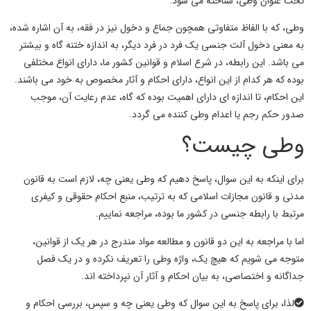
تحت عنوان
وطی
، شناخته می شود.
وطی، که با الفاظ متفاوتی همچون جماع و دخول نیز در فقه، به آن اشاره شده،
به معنی دخول آلت جنسی یک فرد در فرد دیگر، به اندازه ختنه گاه و بیشتر
می باشد. این رابطه، در شرع اسلام و قوانین کشور ما، دارای انواع مختلفی
بوده که هر کدام از این انواع، دارای
احکام و آثار
مخصوص به خود می باشند.
این
احکام
، تا اندازه ای دارای اهمیت بوده که گاه، عدم رعایت آن، موجب
صدور حکم رجم یا اعدام
وطی
کننده می گردد.
وطی چیست؟
برای اینکه به این سوال، پاسخ دهیم که
وطی
یعنی چه
،
لازم است به قانون
مدنی و قانون مجازات اسلامی که به ترتیب، منبع احکام حقوقی و کیفری
مرتبط با رابطه جنسی در کشور ما بوده، مراجعه نماییم.
اما با مراجعه به این دو قانون و مطالعه مواد مندرج در هر یک از قوانین،
متوجه می شویم که هیچ یک، واژه
وطی
را تعریف نکرده و در یک فصل
جداگانه و اختصاصی، به بیان
احکام و آثار
آن نپرداخته اند.
لذا، برای پاسخ به این سوال که
وطی یعنی چه
و سپس، بررسی
احکام و