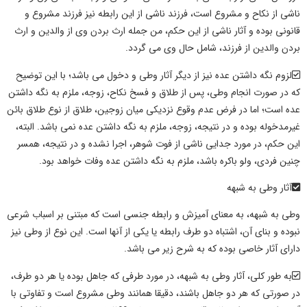
ناشی از نکاح و مشروع است، فرزند ناشی از این رابطه نیز فرزند مشروع و
قانونی بوده و
آثار
ناشی از این حکم، من جمله ارث بردن وی از والدین و ارث
بردن والدین از فرزند، شامل حال وی می گردد.
لزوم نگه داشتن عده نیز از دیگر آثار
وطی
و دخول می باشد؛ با این توضیح
که در صورت انجام
وطی
، پس از طلاق و فسخ نکاح، زوجه، ملزم به نگه داشتن
عده است؛ اما در فرض عدم وقوع نزدیکی میان زوجین، طلاق از نوع طلاق بائن
غیرمدخوله بوده و در نتیجه، زوجه، ملزم به نگه داشتن عده نمی باشد. البته،
این حکم، در مورد جدایی ناشی از فوت شوهر، اجرا نشده و در نتیجه، همسر
چنین فردی، ولو باکره باشد، ملزم به نگه داشتن عده وفات خواهد بود.
آثار وطی به شبهه
وطی به شبهه
، به معنای آمیزش و رابطه جنسی است که مبتنی بر اسباب شرعی
نبوده و بنای آن، اشتباه دو طرف رابطه یا یکی از آنها است. این نوع از
وطی
نیز
دارای
آثار
خاصی بوده که به شرح زیر می باشد.
به طور کلی،
آثار وطی به شبهه،
در مورد طرفی که جاهل بوده یا هر دو طرف،
در صورتی که هر دو جاهل باشند، دقیقا همانند
وطی
مشروع است و تفاوتی با