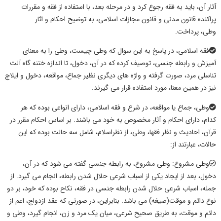
آثار
آن، باید به فقه رجوع کرد و در مرحله بعد، با استفاده از فقه و مقررات
پراکنده قانون مدنی و قانون مجازات اسلامی، به توضیح
احکام و اثار
وطی،
پرداخت.
فقه اسلامی، در پاسخ به این سوال که
وطی چیست، وطی
را به معنای
آمیزش و رابطه جنسی، توصیف کرده که در آن، دخول، تا اندازه ختنه گاه آلت
تناسلی مرد، صورت گرفته و واژه های دیگری نظیر جماع، مواقعه، دخول و ایلاج
نیز در همین معنا، مورد استفاده قرار می گیرند.
وطی
، جماع یا مواقعه، در شرع و فقه اسلامی، دارای انواعی بوده که هر
کدام، دارای
احکام و آثار
مخصوص به خود می باشند. بر اساس احکام مقرر در
قرآن، احادیث و نظر فقها،
وطی،
از نظراسلام، شامل سه حالت بوده که این
حالات، عبارتند از:
وطی
مشروع:
وطی
مشروع، به رابطه جنسی گفته می شود که در آن،
دخول، بعد از ایجاد یکی از اسباب شرعی حلال شدن رابطه، انجام می گیرد. از
جمله، اسباب شرعی حلال شدن رابطه جنسی در فقه،
نکاح
بوده که خود، بر دو
نوع دائم و موقت(صیغه) می باشد. بنابراین، در صورتی که عقد ازدواج، اعم از
دائم و موقت، به طریق صحیح شرعی، میان یک مرد و زن، انجام گیرد،
وطی
و