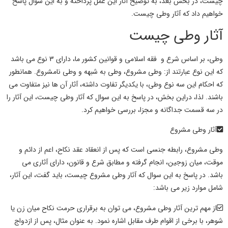
چیست،
در بخش بعد، به توضیح آثار این عمل پرداخته و به این سوال پاسخ
خواهیم داد که
آثار وطی چیست.
آثار وطی چیست
وطی
، بر اساس شرع و فقه اسلامی و قوانین کشور ما، دارای 3 نوع می باشد
که این نوع عبارتند از:
وطی
مشروع،
وطی
به شبهه و
وطی
نامشروع. همانطور
که
احکام
این سه نوع
وطی
، با یکدیگر تفاوت داشته،
آثار
آن ها نیز متفاوت می
باشند. لذا، دراین بخش، در پاسخ به این سوال که
آثار وطی چیست
، این
آثار
را
در سه قسمت جداگانه و مجزا، بررسی خواهیم کرد.
آثار
وطی
مشروع
وطی
مشروع، رابطه جنسی است که پس از انعقاد عقد نکاح، اعم از دائم و
موقت، میان زوجین، انجام گرفته و مطابق شرع و قانون، دارای
آثاری
می
باشد. در پاسخ به این سوال که
آثار وطی
مشروع
چیست
، باید گفت، این
آثار
،
شامل موارد زیر می باشد:
از مهم ترین
آثار وطی
مشروع، می توان به برقراری حرمت نکاح میان زن یا
شوهر، با برخی از اقوام طرف مقابل اشاره نمود. به عنوان مثال، پس از ازدواج