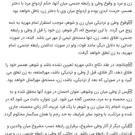
زن و مرد و وقوع
وطی
و رابطه جنسی میان آنها، حکم
ازدواج مرد با دختر
همسر
، حرمت ابدی بوده و ازدواج میان وی با دختر زن، باطل خواهد بود.
وقوع
وطی
و نزدیکی میان زن و شوهر، موجب استقرار تمام مهریه به ذمه
زوج می گردد. با این توضیح که، اگر شوهر، زن خود را قبل از
وطی
و رابطه
جنسی، طلاق دهد، زن، تنها مستحق نیمی از مهر می باشد. البته، در صورت
جدایی به دلایل دیگر، مانند فوت، ولو در صورت نداشتن رابطه جنسی، تمام
مهریه، به زن تعلق خواهد گرفت.
چنانچه، در عقد نکاح دائم، مهریه تعیین نشده باشد و شوهر، همسر خود را
طلاق دهد، اگر طلاق، قبل از
وطی
و نزدیکی باشد، مهرالمتعه، به زن تعلق می
گیرد و در صورتی که بعد از نزدیکی، باشد، زن، مستحق مهرالمثل خواهد بود.
پس از
وطی
میان زن وشوهر، عنوان احصان در مورد آنها محقق شده و به
زن، محصنه و به مرد، محصن گفته می شود. این عنوان، باعث می شود که در
صورت انجام زنا، میان زن و شوهر با یک فرد غریبه، آثار
زنای محصنه
، جاری
شده و مرتکب، با وجود سایر شرایط، به حد رجم یا همان سنگسار محکوم گردد.
یکی دیگر از آثار
وطی
مشروع، برقراری رابطه نسب مشروع میان والدین و
فرزندان ناشی از رابطه می باشد. در حالتی که
وطی
و رابطه جنسی زن و مرد،