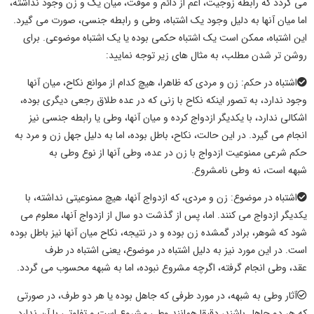
می گردد که رابطه زوجیت، اعم از دائم و موقت، میان یک و زن وجود نداشته،
اما میان آنها به دلیل وجود یک اشتباه،
وطی
و رابطه جنسی، صورت می گیرد.
این اشتباه، ممکن است یک اشتباه حکمی بوده یا یک اشتباه موضوعی. برای
روشن تر شدن مطلب، به مثال های زیر توجه نمایید:
اشتباه در حکم: زن و مردی که ظاهرا، هیچ کدام از موانع نکاح، میان آنها
وجود ندارد، به تصور اینکه نکاح با زنی که در عده طلاق رجعی دیگری بوده،
اشکالی ندارد، با یکدیگر ازدواج کرده و میان آنها،
وطی
یا رابطه جنسی نیز
انجام می گیرد. در این حالت، نکاح، باطل بوده، اما به دلیل جهل زن و مرد به
حکم شرعی ممنوعیت ازدواج با زن در عده،
وطی
آنها از نوع
وطی به
شبهه
است، نه
وطی
نامشروع.
اشتباه در موضوع: زن و مردی، که ازدواج آنها، هیچ ممنوعیتی نداشته، با
یکدیگر ازدواج می کنند. اما، پس از گذشت دو سال از ازدواج آنها، معلوم می
شود که شوهر، برادر گمشده زن بوده و در نتیجه، نکاح میان آنها نیز باطل بوده
است. در این مورد نیز به دلیل اشتباه در موضوع، یعنی اشتباه در طرف
عقد،
وطی
انجام گرفته، اگرچه مشروع نبوده، اما
به شبهه
محسوب می گردد.
آثار وطی به شبهه
، در مورد طرفی که جاهل بوده یا هر دو طرف، در صورتی
که هر دو جاهل باشند، دقیقا همانند
وطی
مشروع است و تفاوتی با آن ندارد.