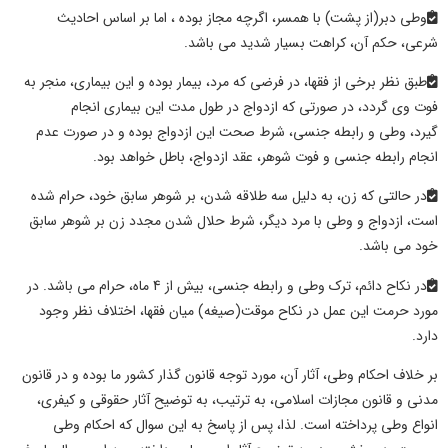
وطی
دبر(از پشت) با همسر، اگرچه مجاز بوده ، اما بر اساس احادیث
شرعی،
حکم
آن، کراهت بسیار شدید می باشد.
طبق نظر برخی از فقها، در فرضی که مرد، بیمار بوده و این بیماری، منجر به
فوت وی گردد، در صورتی که ازدواج در طول مدت این بیماری انجام
گیرد،
وطی
و رابطه جنسی، شرط صحت این ازدواج بوده و در صورت عدم
انجام رابطه جنسی و فوت شوهر، عقد ازدواج، باطل خواهد بود.
در حالتی که زن، به دلیل سه طلاقه شدن، بر شوهر سابق خود، حرام شده
است، ازدواج و
وطی
با مرد دیگر، شرط حلال شدن مجدد زن بر شوهر سابق
خود می باشد.
در نکاح دائم، ترک
وطی
و رابطه جنسی، بیش از 4 ماه، حرام می باشد. در
مورد حرمت این عمل در نکاح موقت(
صیغه
) میان فقها، اختلاف نظر وجود
دارد.
بر خلاف
احکام وطی، آثار
آن، مورد توجه قانون گذار کشور ما بوده و در قانون
مدنی و قانون مجازات اسلامی، به ترتیب، به توضیح آثار حقوقی و کیفری،
انواع
وطی
پرداخته است. لذا، پس از پاسخ به این سوال که
احکام وطی