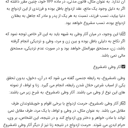
آن ندارد. به عنوان مثال، قانون مدنی، در ماده 1166 خود، چنین مقرر داشته که
اگر به دلیل وجود یک مانع، عقد ازدواج باطل بوده و فرزندی از این ازدواج به
دنیا بیاید، نسب فرزند، نسبت به هر یک از پدر و مادر که جاهل به بطلان
ازدواج بوده، نسب مشروع خواهد بود.
با این وجود، در میان
آثار وطی به شبهه
باید به این اثر خاص توجه نمود که
اگر نکاح به دلیلی باطل بوده و بین زن و مرد،
وطی
و نزدیکی انجام گرفته
باشد، زن، مستحق
مهرالمثل
خواهد بود و در صورت عدم نزدیکی، مستحق
مالی نمی باشد.
آثار وطی نامشروع
وطی
نامشروع، به رابطه جنسی گفته می شود که در آن، دخول، بدون تحقق
یکی از اسباب شرعی حلال شدن رابطه، انجام می گیرد. زنا و لواط، از نمونه
های این نوع از
وطی
می باشند.
آثار وطی
نامشروع، به شرح زیر می باشند:
از
آثار وطی
نامشروع، حرمت ازدواج با برخی اقوام و خویشاوندان طرف
مقابل می باشد. به عنوان مثال، در
وطی
و لواط، با یک مرد، طرف مقابل نمی
تواند با مادر، خواهر و دختر وی ازدواج کند و در نتیجه، این اشخاص، بر وی،
حرام ابدی می شوند. حرمت ازدواج در نتیجه زنا نیز از دیگر آثار
وطی
نامشروع