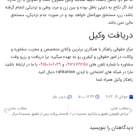
اما، اگر نکاح به دلیلی باطل بوده و بین زن و مرد،
وطی
و نزدیکی انجام گرفته
باشد، زن، مستحق مهرالمثل خواهد بود و در صورت عدم نزدیکی، مستحق
مالی نمی باشد.
دریافت وکیل
مرکز حقوقی راهکار با همکاری برترین وکلای متخصص و مجرب، مشاوره و
وکالت در امور حقوقی و کیفری رو به عهده میگیره. برا دریافت و رزرو وقت
مشاوره با شماره تلفن های
09128719258
و
09150806049
با ما در ارتباط باشید.
مارا در شبکه های اجتماعی با ایدی rahkarlaw دنبال کنید.
راهکار وکیل همراه شما
جولای 19, 2022
12:36 ب.ظ
بدون نظر
مطلب قبلی
مطلب بعدی
مراحل قاونونی تطبیق و بازتایید جنسیت در ایران| مرکز حقوقی راهکار
انحصار وراثت پس از تطبیق جنسیت| مرکز حقوقی راهکار
دیدگاهتان را بنویسید