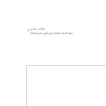
مطلب بعدی
نمونه لایحه دفاعیه عزل وکیل مدنی|راهکار