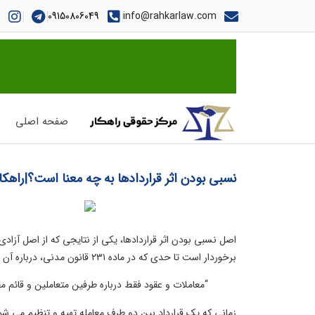
09150806049
info@rahkarlaw.com
صفحه اصلی
نسبی بودن اثر قراردادها به چه معنا است؟|راهکار
اصل نسبی بودن اثر قراردادها
، یکی از نتایجی که از اصل آزاد
برخوردار است تا حدی که در ماده ۲۳۱ قانون مدنی، درباره آن اینگونه گفته شده است که:
“معاملات
و عقود فقط درباره طرفین متعاملین و
قائم مق
زمانی که یک قرارداد بین دو طرف
معامله
تهیه و تنظیم می شود