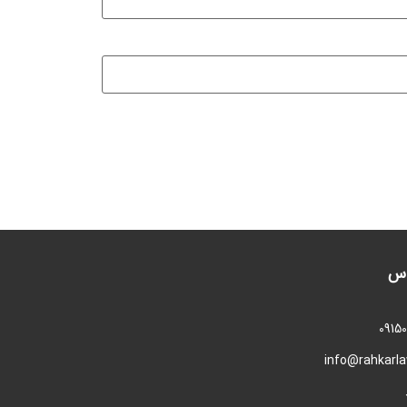
اس
0915
info@rahkarl