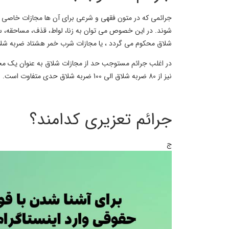
جرائمی که در متون فقهی و شرعی برای آن ها مجازات خاصی د
شوند. در این خصوص می توان به زنا، لواط، قذف، مساحقه، س
شلاق محکوم می گردد ، یا مجازات شرب خمر هشتاد ضربه شلاق ا
در اغلب جرائم مستوجب حد از مجازات شلاق به عنوان یک مجا
نیز از 80 ضربه شلاق الی 100 ضربه شلاق حدی متفاوت است. به این جرائم در قانون مجازات اسلامی، جرائم مستوجب حد گفته می شود و مجازات آن ها نیز به عنوان مجازات “حدی” شناخته می شوند.
جرائم تعزیری کدامند؟
ج