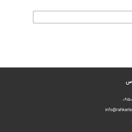
اس
0915
info@rahkarl