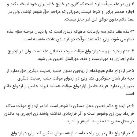
2-زن در عقد موقّت آزاد است که کارى در خارج خانه براى خود انتخاب کند و
اجازه همسر براى او شرط نیستدرصورتی که مزاحم حقّ شوهر نباشد، ولى در
عقد دائم بدون توافق این امر جایز نیست.
3-عدّه عقد دائم سه بارعادت ماهیانه دیدن است که با دیدن مرحله سوّم عدّه
تمام مى شود، ولى عدّه عقد موقّت دوبار دیدن عادت ماهیانه است.
4-عدم وجود مهریه در ازدواج موقت موجب بطلان عقد است ولی در ازدواج
دائم اجباری به مهرنیست و فقط مهرالمثل تعیین می شود.
5-در ازدواج دائم هیچکدام از زوجین بدون جلب رضایت دیگری حق ندارد از
بچه دار شدن جلوگیری کند ولی در ازدواج موقت جلب رضایت دیگری
ضرورتی ندارد .فرزند حاصل ازازدواج موقت همانند فرزند حاصل از ازدواج دائم
است.
6-در ازدواج دائم تعیین محل مسکن با شوهر است اما در ازدواج موقت ملاک
قرارداد بین زن وشوهر است و اگر قراردادی نداشته باشند زن اجباری به ماندن
در محل معین شده توسط شوهر را ندارد.
7-در ازدواج دائم بر زن واجب است از همسرش تمکین کند ولی در ازدواج