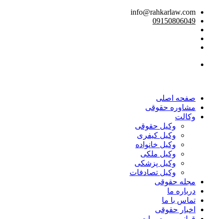
info@rahkarlaw.com
09150806049
تماس تلفنی
صفحه اصلی
مشاوره حقوقی
وکالت
وکیل حقوقی
وکیل کیفری
وکیل خانواده
وکیل ملکی
وکیل پزشکی
وکیل تصادفات
مجله حقوقی
درباره ما
تماس با ما
اخبار حقوقی
قوانین و مصوبات