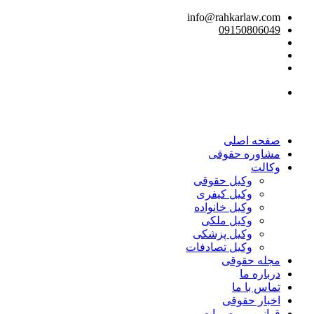
info@rahkarlaw.com
09150806049
تماس تلفنی
صفحه اصلی
مشاوره حقوقی
وکالت
وکیل حقوقی
وکیل کیفری
وکیل خانواده
وکیل ملکی
وکیل پزشکی
وکیل تصادفات
مجله حقوقی
درباره ما
تماس با ما
اخبار حقوقی
قوانین و مصوبات