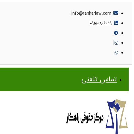
info@rahkarlaw.com
09150806049
تماس تلفنی