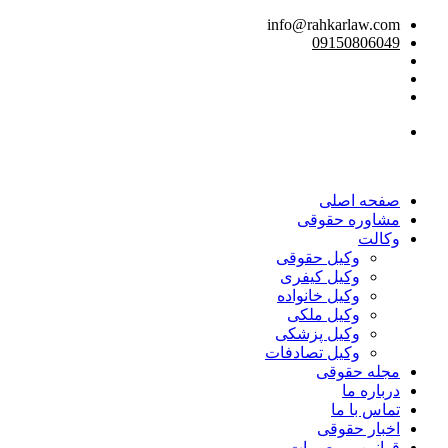
info@rahkarlaw.com
09150806049
تماس تلفنی
صفحه اصلی
مشاوره حقوقی
وکالت
وکیل حقوقی
وکیل کیفری
وکیل خانواده
وکیل ملکی
وکیل پزشکی
وکیل تصادفات
مجله حقوقی
درباره ما
تماس با ما
اخبار حقوقی
قوانین و مصوبات