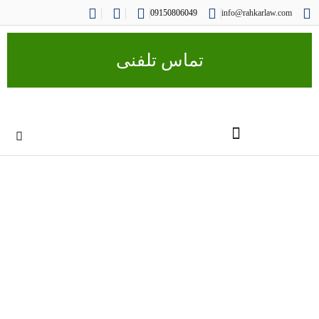
09150806049
info@rahkarlaw.com
تماس تلفنی