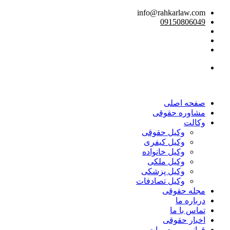
info@rahkarlaw.com
09150806049
تماس تلفنی
صفحه اصلی
مشاوره حقوقی
وکالت
وکیل حقوقی
وکیل کیفری
وکیل خانواده
وکیل ملکی
وکیل پزشکی
وکیل تصادفات
مجله حقوقی
درباره ما
تماس با ما
اخبار حقوقی
قوانین و مصوبات