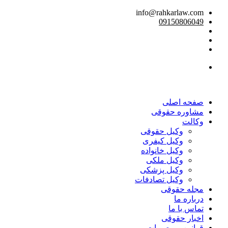
info@rahkarlaw.com
09150806049
تماس تلفنی
صفحه اصلی
مشاوره حقوقی
وکالت
وکیل حقوقی
وکیل کیفری
وکیل خانواده
وکیل ملکی
وکیل پزشکی
وکیل تصادفات
مجله حقوقی
درباره ما
تماس با ما
اخبار حقوقی
قوانین و مصوبات