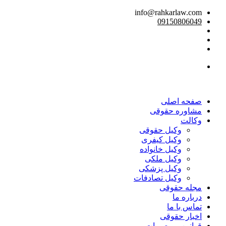
info@rahkarlaw.com
09150806049
تماس تلفنی
صفحه اصلی
مشاوره حقوقی
وکالت
وکیل حقوقی
وکیل کیفری
وکیل خانواده
وکیل ملکی
وکیل پزشکی
وکیل تصادفات
مجله حقوقی
درباره ما
تماس با ما
اخبار حقوقی
قوانین و مصوبات