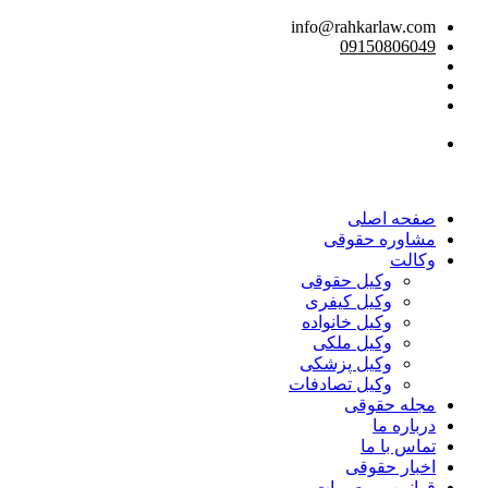
info@rahkarlaw.com
09150806049
تماس تلفنی
صفحه اصلی
مشاوره حقوقی
وکالت
وکیل حقوقی
وکیل کیفری
وکیل خانواده
وکیل ملکی
وکیل پزشکی
وکیل تصادفات
مجله حقوقی
درباره ما
تماس با ما
اخبار حقوقی
قوانین و مصوبات