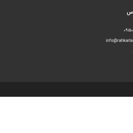
اس
0915
info@rahkarl