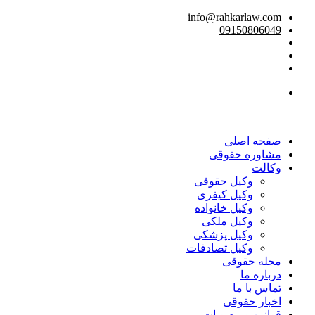
info@rahkarlaw.com
09150806049
تماس تلفنی
صفحه اصلی
مشاوره حقوقی
وکالت
وکیل حقوقی
وکیل کیفری
وکیل خانواده
وکیل ملکی
وکیل پزشکی
وکیل تصادفات
مجله حقوقی
درباره ما
تماس با ما
اخبار حقوقی
قوانین و مصوبات