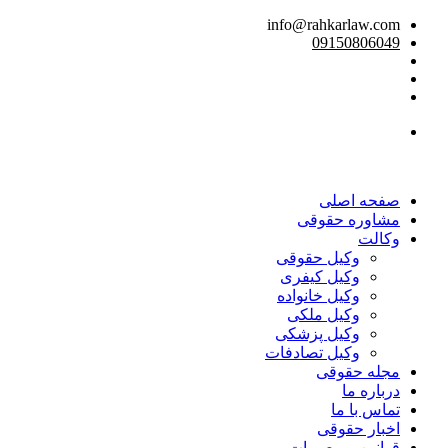
info@rahkarlaw.com
09150806049
تماس تلفنی
صفحه اصلی
مشاوره حقوقی
وکالت
وکیل حقوقی
وکیل کیفری
وکیل خانواده
وکیل ملکی
وکیل پزشکی
وکیل تصادفات
مجله حقوقی
درباره ما
تماس با ما
اخبار حقوقی
قوانین و مصوبات