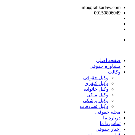
info@rahkarlaw.com
09150806049
تماس تلفنی
صفحه اصلی
مشاوره حقوقی
وکالت
وکیل حقوقی
وکیل کیفری
وکیل خانواده
وکیل ملکی
وکیل پزشکی
وکیل تصادفات
مجله حقوقی
درباره ما
تماس با ما
اخبار حقوقی
قوانین و مصوبات