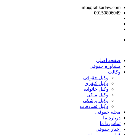
info@rahkarlaw.com
09150806049
تماس تلفنی
صفحه اصلی
مشاوره حقوقی
وکالت
وکیل حقوقی
وکیل کیفری
وکیل خانواده
وکیل ملکی
وکیل پزشکی
وکیل تصادفات
مجله حقوقی
درباره ما
تماس با ما
اخبار حقوقی
قوانین و مصوبات