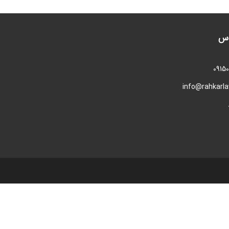
اس
0915
info@rahkarl