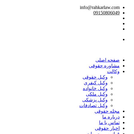
info@rahkarlaw.com
09150806049
تماس تلفنی
صفحه اصلی
مشاوره حقوقی
وکالت
وکیل حقوقی
وکیل کیفری
وکیل خانواده
وکیل ملکی
وکیل پزشکی
وکیل تصادفات
مجله حقوقی
درباره ما
تماس با ما
اخبار حقوقی
قوانین و مصوبات