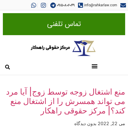
09150806049
info@rahkarlaw.com
تماس تلفنی
منع اشتغال زوجه توسط زوج| آیا مرد
می تواند همسرش را از اشتغال منع
کند؟| مرکز حقوقی راهکار
می 22, 2022
بدون دیدگاه