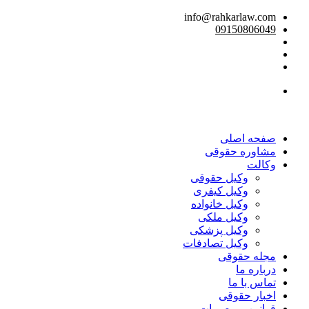
info@rahkarlaw.com
09150806049
تماس تلفنی
صفحه اصلی
مشاوره حقوقی
وکالت
وکیل حقوقی
وکیل کیفری
وکیل خانواده
وکیل ملکی
وکیل پزشکی
وکیل تصادفات
مجله حقوقی
درباره ما
تماس با ما
اخبار حقوقی
قوانین و مصوبات