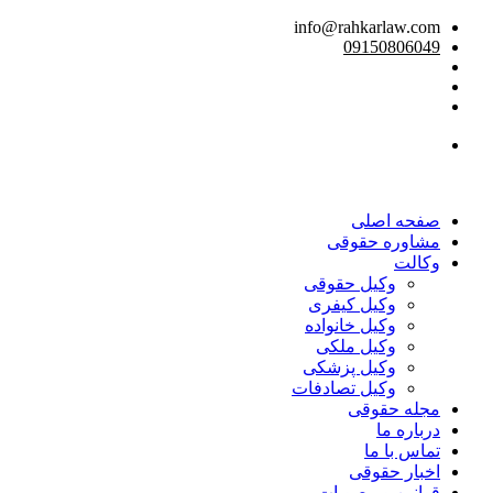
info@rahkarlaw.com
09150806049
تماس تلفنی
صفحه اصلی
مشاوره حقوقی
وکالت
وکیل حقوقی
وکیل کیفری
وکیل خانواده
وکیل ملکی
وکیل پزشکی
وکیل تصادفات
مجله حقوقی
درباره ما
تماس با ما
اخبار حقوقی
قوانین و مصوبات