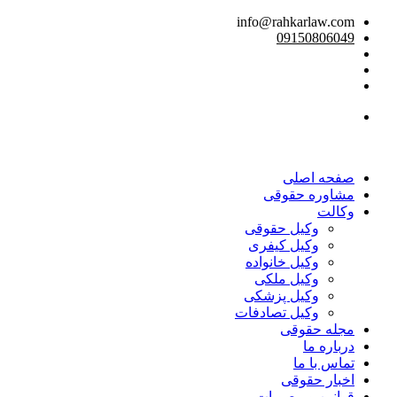
info@rahkarlaw.com
09150806049
تماس تلفنی
صفحه اصلی
مشاوره حقوقی
وکالت
وکیل حقوقی
وکیل کیفری
وکیل خانواده
وکیل ملکی
وکیل پزشکی
وکیل تصادفات
مجله حقوقی
درباره ما
تماس با ما
اخبار حقوقی
قوانین و مصوبات