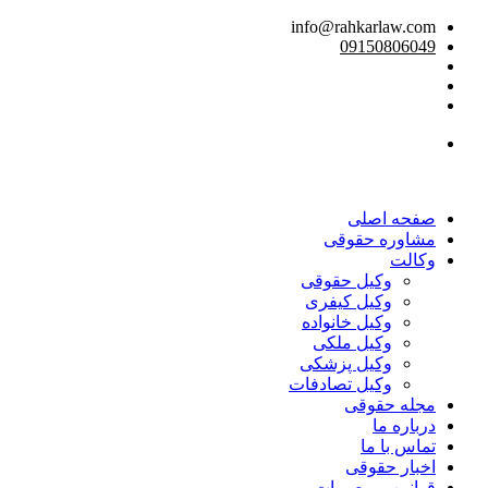
info@rahkarlaw.com
09150806049
تماس تلفنی
صفحه اصلی
مشاوره حقوقی
وکالت
وکیل حقوقی
وکیل کیفری
وکیل خانواده
وکیل ملکی
وکیل پزشکی
وکیل تصادفات
مجله حقوقی
درباره ما
تماس با ما
اخبار حقوقی
قوانین و مصوبات