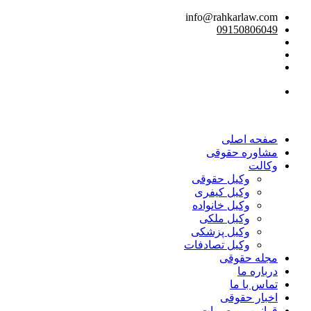
info@rahkarlaw.com
09150806049
تماس تلفنی
صفحه اصلی
مشاوره حقوقی
وکالت
وکیل حقوقی
وکیل کیفری
وکیل خانواده
وکیل ملکی
وکیل پزشکی
وکیل تصادفات
مجله حقوقی
درباره ما
تماس با ما
اخبار حقوقی
قوانین و مصوبات