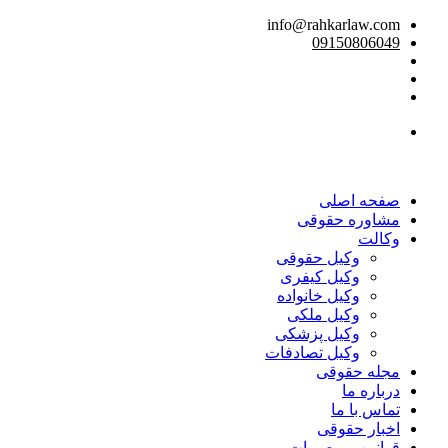
info@rahkarlaw.com
09150806049
تماس تلفنی
صفحه اصلی
مشاوره حقوقی
وکالت
وکیل حقوقی
وکیل کیفری
وکیل خانواده
وکیل ملکی
وکیل پزشکی
وکیل تصادفات
مجله حقوقی
درباره ما
تماس با ما
اخبار حقوقی
قوانین و مصوبات