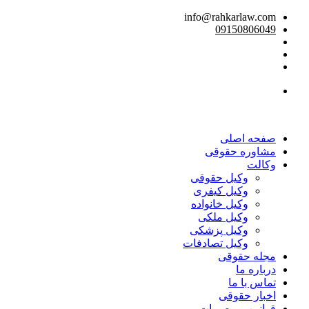
info@rahkarlaw.com
09150806049
تماس تلفنی
صفحه اصلی
مشاوره حقوقی
وکالت
وکیل حقوقی
وکیل کیفری
وکیل خانواده
وکیل ملکی
وکیل پزشکی
وکیل تصادفات
مجله حقوقی
درباره ما
تماس با ما
اخبار حقوقی
قوانین و مصوبات