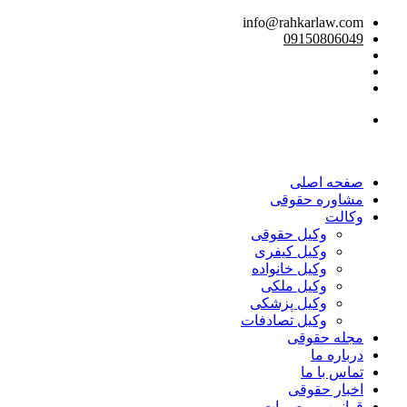
info@rahkarlaw.com
09150806049
تماس تلفنی
صفحه اصلی
مشاوره حقوقی
وکالت
وکیل حقوقی
وکیل کیفری
وکیل خانواده
وکیل ملکی
وکیل پزشکی
وکیل تصادفات
مجله حقوقی
درباره ما
تماس با ما
اخبار حقوقی
قوانین و مصوبات