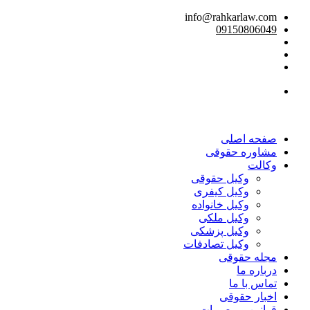
info@rahkarlaw.com
09150806049
تماس تلفنی
صفحه اصلی
مشاوره حقوقی
وکالت
وکیل حقوقی
وکیل کیفری
وکیل خانواده
وکیل ملکی
وکیل پزشکی
وکیل تصادفات
مجله حقوقی
درباره ما
تماس با ما
اخبار حقوقی
قوانین و مصوبات