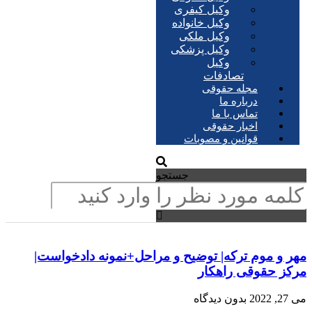
وکیل کیفری
وکیل خانواده
وکیل ملکی
وکیل پزشکی
وکیل
تصادفات
مجله حقوقی
درباره ما
تماس با ما
اخبار حقوقی
قوانین و مصوبات
جستجو
مهر و موم ترکه| توضیح و مراحل+نمونه دادخواست|
مرکز حقوقی راهکار
می 27, 2022
بدون دیدگاه