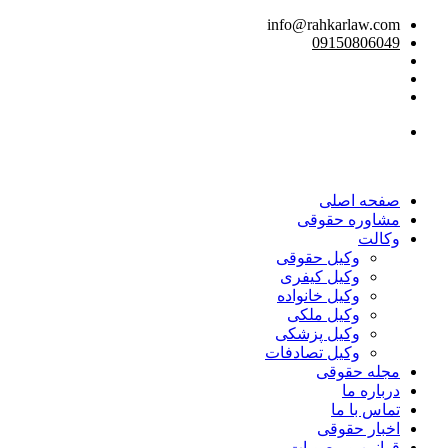
info@rahkarlaw.com
09150806049
تماس تلفنی
صفحه اصلی
مشاوره حقوقی
وکالت
وکیل حقوقی
وکیل کیفری
وکیل خانواده
وکیل ملکی
وکیل پزشکی
وکیل تصادفات
مجله حقوقی
درباره ما
تماس با ما
اخبار حقوقی
قوانین و مصوبات