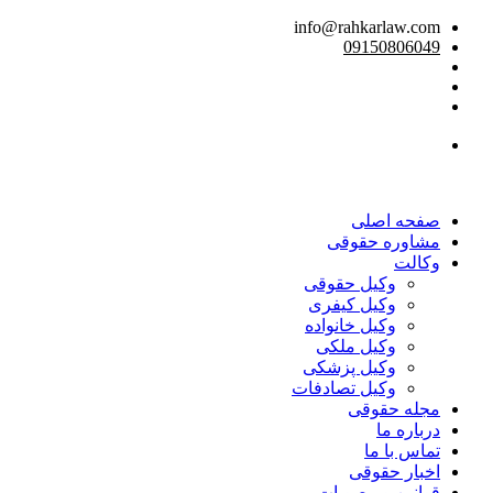
info@rahkarlaw.com
09150806049
تماس تلفنی
صفحه اصلی
مشاوره حقوقی
وکالت
وکیل حقوقی
وکیل کیفری
وکیل خانواده
وکیل ملکی
وکیل پزشکی
وکیل تصادفات
مجله حقوقی
درباره ما
تماس با ما
اخبار حقوقی
قوانین و مصوبات