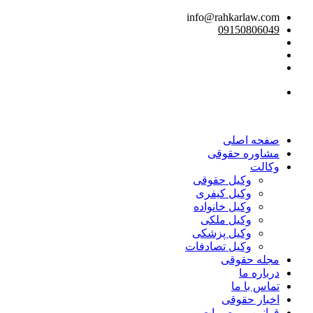
info@rahkarlaw.com
09150806049
تماس تلفنی
صفحه اصلی
مشاوره حقوقی
وکالت
وکیل حقوقی
وکیل کیفری
وکیل خانواده
وکیل ملکی
وکیل پزشکی
وکیل تصادفات
مجله حقوقی
درباره ما
تماس با ما
اخبار حقوقی
قوانین و مصوبات