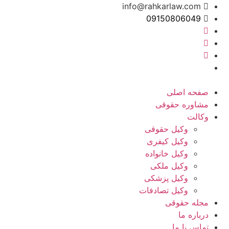
info@rahkarlaw.com
09150806049
تماس تلفنی
صفحه اصلی
مشاوره حقوقی
وکالت
وکیل حقوقی
وکیل کیفری
وکیل خانواده
وکیل ملکی
وکیل پزشکی
وکیل تصادفات
مجله حقوقی
درباره ما
تماس با ما