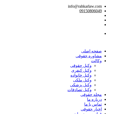
info@rahkarlaw.com
09150806049
تماس تلفنی
صفحه اصلی
مشاوره حقوقی
وکالت
وکیل حقوقی
وکیل کیفری
وکیل خانواده
وکیل ملکی
وکیل پزشکی
وکیل تصادفات
مجله حقوقی
درباره ما
تماس با ما
اخبار حقوقی
قوانین و مصوبات