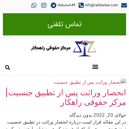
09150806049
info@rahkarlaw.com
تماس تلفنی
انحصار وراثت پس از تطبیق جنسیت|
مرکز حقوقی راهکار
جولای 20, 2022
بدون دیدگاه
در این مقاله قرار است درباره انحصار وراثت در تطبیق جنسیت
توضیح دهیم. برخی از افراد هستند که هویت‌شان با جنسیتی که در