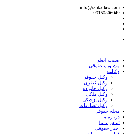
info@rahkarlaw.com
09150806049
تماس تلفنی
صفحه اصلی
مشاوره حقوقی
وکالت
وکیل حقوقی
وکیل کیفری
وکیل خانواده
وکیل ملکی
وکیل پزشکی
وکیل تصادفات
مجله حقوقی
درباره ما
تماس با ما
اخبار حقوقی
قوانین و مصوبات